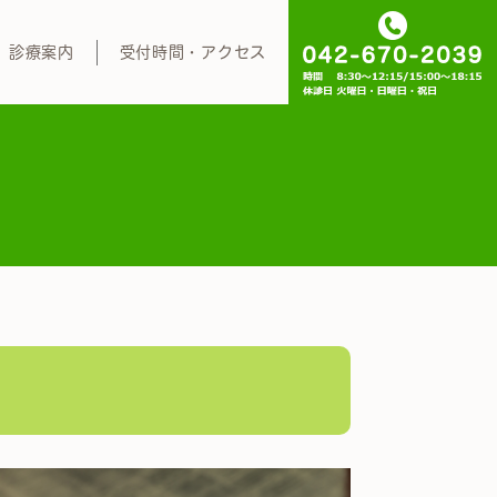
診療案内
受付時間・アクセス
般内科
環器内科
活習慣病
煙外来
粉症治療
ラセンタ療法
康診断・予防接種