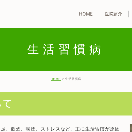
HOME
医院紹介
一
循
生活習慣病
生
禁
花
生活習慣病
HOME
プ
健
いて
不足、飲酒、喫煙、ストレスなど、主に生活習慣が原因