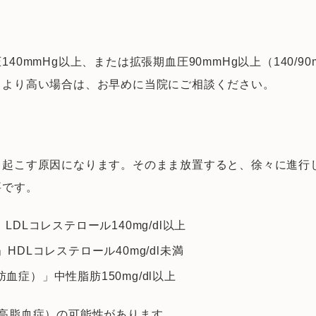
0mmHg以上、または拡張期血圧90mmHg以上（140/9
もより高い場合は、お早めに当院にご相談ください。
き起こす原因になります。そのまま放置すると、徐々に進行
要です。
DLコレステロール140mg/dl以上
DLコレステロール40mg/dl未満
症）」中性脂肪150mg/dl以上
高脂血症）の可能性があります。