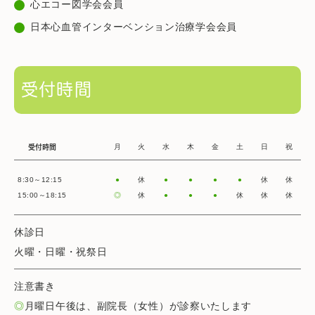
心エコー図学会会員
日本心血管インターベンション治療学会会員
受付時間
月
火
水
木
金
土
日
祝
受付時間
8:30～12:15
●
休
●
●
●
●
休
休
15:00～18:15
◎
休
●
●
●
休
休
休
休診日
火曜・日曜・祝祭日
注意書き
◎
月曜日午後は、副院長（女性）が診察いたします